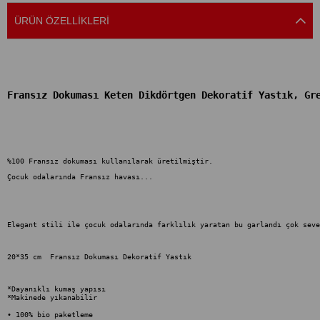
ÜRÜN ÖZELLIKLERI
Fransız Dokuması Keten Dikdörtgen Dekoratif Yastık, Gr
%100 Fransız dokuması kullanılarak üretilmiştir.
Elegant stili ile çocuk odalarında farklılık yaratan bu garlandı çok seve
20*35 cm  Fransız Dokuması Dekoratif Yastık
*Dayanıklı kumaş yapısı

*Makinede yıkanabilir

• 100% bio paketleme
