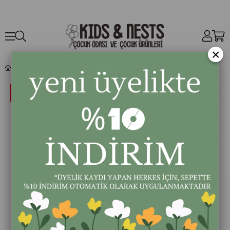
×
Fransız Dokuması Keten Dikdörtgen Dekoratif Yastık, Green/ Limited Edition