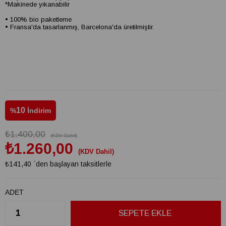
*Makinede yıkanabilir
• 100% bio paketleme
• Fransa'da tasarlanmış, Barcelona'da üretilmiştir.
10
%
İndirim
₺1.400,00
(KDV Dahil)
₺1.260,00
(KDV Dahil)
₺141,40
`den başlayan taksitlerle
ADET