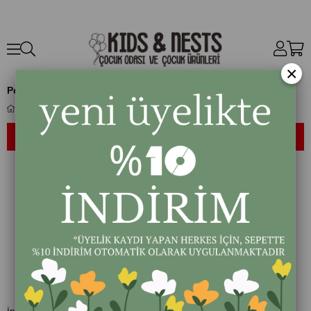
×
Penny Scallan
Penny Scallan
SIRALAMA
FILTRELEME
Ücretsiz
Kargo