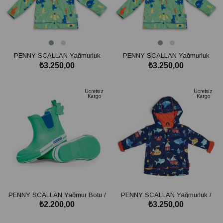
PENNY SCALLAN Yağmurluk
PENNY SCALLAN Yağmurluk
₺3.250,00
₺3.250,00
/Dino Rock ( 5-6 yaş )
/Dino Rock ( 1-2 yaş )
SEPETE EKLE
SEPETE EKLE
Ücretsiz
Ücretsiz
Kargo
Kargo
PENNY SCALLAN Yağmur Botu /
PENNY SCALLAN Yağmurluk /
₺2.200,00
₺3.250,00
Dino Rock ( 26 numara )
Anchors Away ( 5-6 yaş )
SEPETE EKLE
SEPETE EKLE