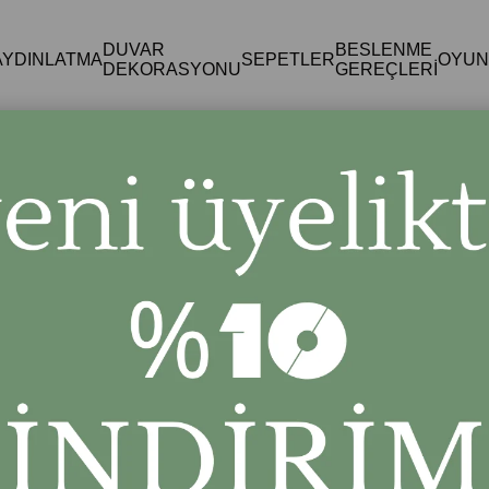
DUVAR
BESLENME
AYDINLATMA
SEPETLER
OYUN
DEKORASYONU
GEREÇLERİ