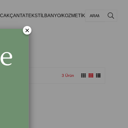
Üye Girişi
Sepetim
0
CAK
ÇANTA
TEKSTİL
BANYO/KOZMETİK
×
3 Ürün
Ücretsiz
Kargo