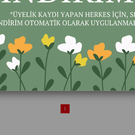
ap Şemsiye - Kırmızı Başlıklı Kız
Vilac - Light Pink Vintage Car -
Klasik Araba
₺1.790,00
₺10.999,00
SEPETE EKLE
SEPETE EKLE
1