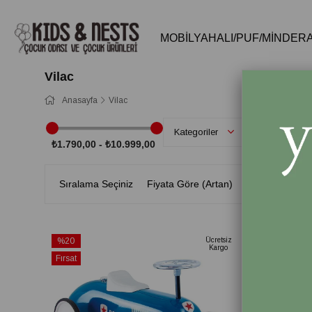
MOBİLYA
HALI/PUF/MİNDER
Vilac
Anasayfa
Vilac
Kategoriler
₺1.790,00 - ₺10.999,00
Sıralama Seçiniz
Fiyata Göre (Artan)
Stoktakiler
%20
Ücretsiz
Kargo
İndirim
Fırsat
%20İndirim
Ürünü