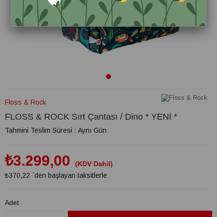
Floss & Rock
FLOSS & ROCK Sırt Çantası / Dino * YENİ *
Tahmini Teslim Süresi
:
Aynı Gün
₺3.299,00
(KDV Dahil)
₺370,22
`den başlayan taksitlerle
Adet