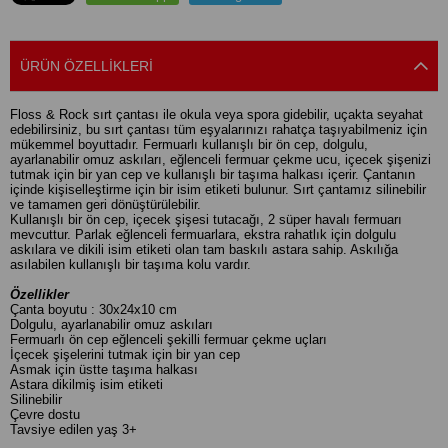
ÜRÜN ÖZELLIKLERI
Floss & Rock sırt çantası ile okula veya spora gidebilir, uçakta seyahat
edebilirsiniz, bu sırt çantası tüm eşyalarınızı rahatça taşıyabilmeniz için
mükemmel boyuttadır. Fermuarlı kullanışlı bir ön cep, dolgulu,
ayarlanabilir omuz askıları, eğlenceli fermuar çekme ucu, içecek şişenizi
tutmak için bir yan cep ve kullanışlı bir taşıma halkası içerir. Çantanın
içinde kişiselleştirme için bir isim etiketi bulunur. Sırt çantamız silinebilir
ve tamamen geri dönüştürülebilir.
Kullanışlı bir ön cep, içecek şişesi tutacağı, 2 süper havalı fermuarı
mevcuttur. Parlak eğlenceli fermuarlara, ekstra rahatlık için dolgulu
askılara ve dikili isim etiketi olan tam baskılı astara sahip. Askılığa
asılabilen kullanışlı bir taşıma kolu vardır.
Özellikler
Çanta boyutu : 30x24x10 cm
Dolgulu, ayarlanabilir omuz askıları
Fermuarlı ön cep eğlenceli şekilli fermuar çekme uçları
İçecek şişelerini tutmak için bir yan cep
Asmak için üstte taşıma halkası
Astara dikilmiş isim etiketi
Silinebilir
Çevre dostu
Tavsiye edilen yaş 3+