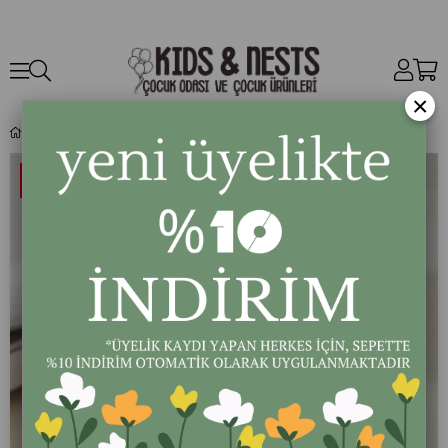
×
500 ml Paslanmaz Çelik Yiyecek Termosu (light pink/dark blue)