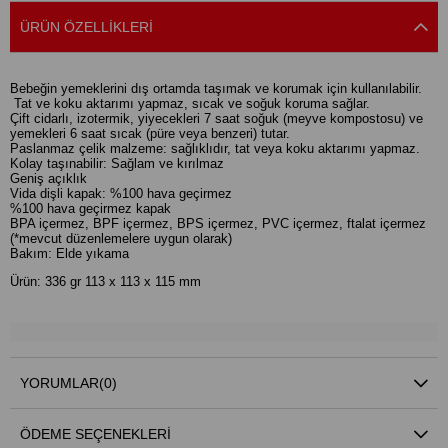
ÜRÜN ÖZELLIKLERI
Bebeğin yemeklerini dış ortamda taşımak ve korumak için kullanılabilir.
Tat ve koku aktarımı yapmaz, sıcak ve soğuk koruma sağlar.
Çift cidarlı, izotermik, yiyecekleri 7 saat soğuk (meyve kompostosu) ve
yemekleri 6 saat sıcak (püre veya benzeri) tutar.
Paslanmaz çelik malzeme: sağlıklıdır, tat veya koku aktarımı yapmaz.
Kolay taşınabilir: Sağlam ve kırılmaz
Geniş açıklık
Vida dişli kapak: %100 hava geçirmez
%100 hava geçirmez kapak
BPA içermez, BPF içermez, BPS içermez, PVC içermez, ftalat içermez
(*mevcut düzenlemelere uygun olarak)
Bakım: Elde yıkama
Ürün: 336 gr 113 x 113 x 115 mm
YORUMLAR
(0)
ÖDEME SEÇENEKLERI