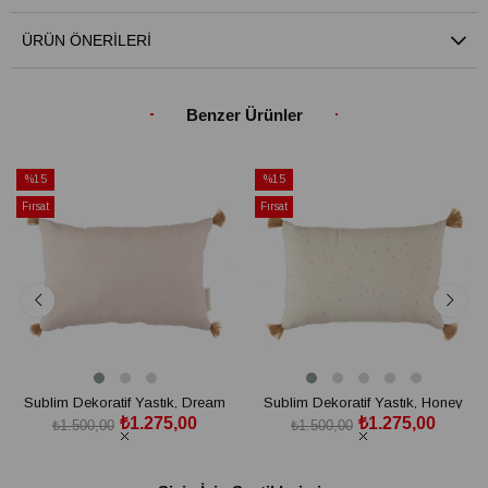
ÜRÜN ÖNERILERI
Benzer Ürünler
%15
%15
İndirim
İndirim
Fırsat
Fırsat
%15İndirim
%15İndirim
Ürünü
Ürünü
Sublim Dekoratif Yastık, Dream
Sublim Dekoratif Yastık, Honey
₺1.275,00
₺1.275,00
Pink
Sweet Dots
₺1.500,00
₺1.500,00
SEPETE EKLE
SEPETE EKLE