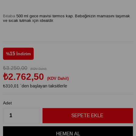
Béaba
500 ml gece mavisi termos kap. Bebeğinizin mamasını taşımak
ve sıcak tutmak için idealdir.
15
%
İndirim
₺3.250,00
(KDV Dahil)
₺2.762,50
(KDV Dahil)
₺310,01
`den başlayan taksitlerle
Adet