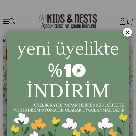
×
Summer Garden Duvar Panosu