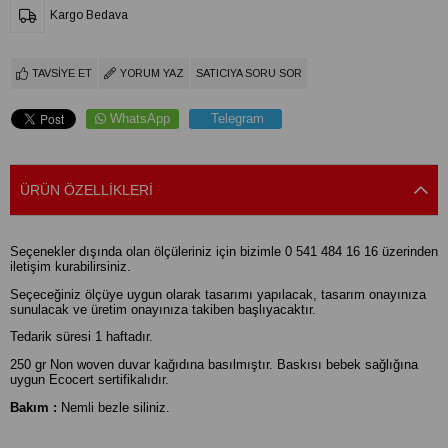
Kargo Bedava
TAVSIYE ET
YORUM YAZ
SATICIYA SORU SOR
WhatsApp
Telegram
ÜRÜN ÖZELLIKLERI
Seçenekler dışında olan ölçüleriniz için bizimle 0 541 484 16 16 üzerinden
iletişim kurabilirsiniz.
Seçeceğiniz ölçüye uygun olarak tasarımı yapılacak, tasarım onayınıza
sunulacak ve üretim onayınıza takiben başlıyacaktır.
Tedarik süresi 1 haftadır.
250 gr Non woven duvar kağıdına basılmıştır. Baskısı bebek sağlığına
uygun Ecocert sertifikalıdır.
Bakım :
Nemli bezle siliniz.